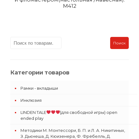
M412
Поиск
Категории товаров
Рамки - вкладыши
Инклюзия
LINDEN TALE
(для свободной игры) open
ended play
Методики М. Монтессори, Б. П. и Л. А. Никитиных,
З. Дьєнеша, Д. Кюизенера, Ф. Фрёбелль, Д.