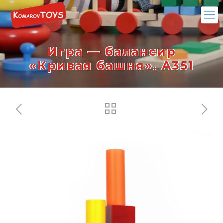
Игра — балансир
«Кривая башня». A351