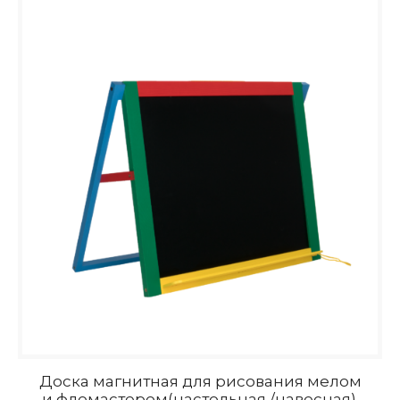
Доска магнитная для рисования мелом
и фломастером(настольная /навесная).