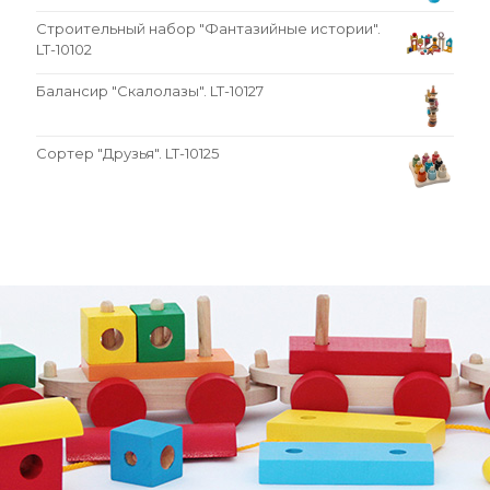
Строительный набор "Фантазийные истории".
LT-10102
Балансир "Скалолазы". LT-10127
Сортер "Друзья". LT-10125