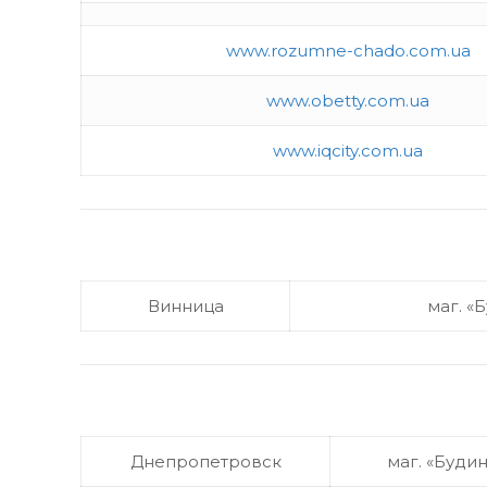
www.rozumne-chado.com.ua
www.obetty.com.ua
www.iqcity.com.ua
Винница
маг. «
Днепропетровск
маг. «Буди