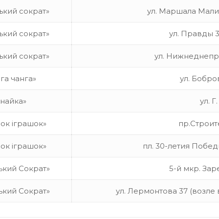
ький сократ»
ул. Маршала Мали
ький сократ»
ул. Правды 
ький сократ»
ул. Нижнеднепро
нга чанга»
ул. Бобро
Знайка»
ул. 
нок іграшок»
пр.Строите
нок іграшок»
пл. 30-летия Побед
ький Сократ»
5-й мкр. Зар
ький Сократ»
ул. Лермонтова 37 (возле в