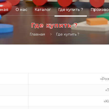
вная
О нас
Каталог
Где купить ?
Произво
Где купить ?
Главная
Где купить ?
«Ро
«
«K