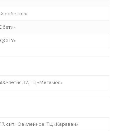
й ребенок»
Oбети»
IQCITY»
 600-летия, 17, ТЦ «Мегамол»
17, смт. Ювилейное, ТЦ «Караван»