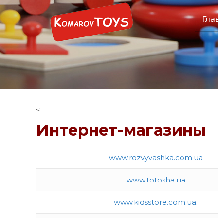
Гла
<
Интернет-магазины
www.rozvyvashka.com.ua
www.totosha.ua
www.kidsstore.com.ua.