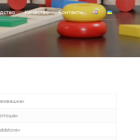
дство
Качество
Контакты
звивашка»
Тотоша»
iddstore»