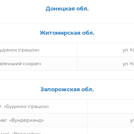
Донецкая обл.
Житомирская обл.
Будинок іграшок»
ул. 
аленький сократ»
ул. 
Запорожская обл.
г. «Будинок іграшок»
маг. «Вундеркинд»
у
маг. «Всезнайка»