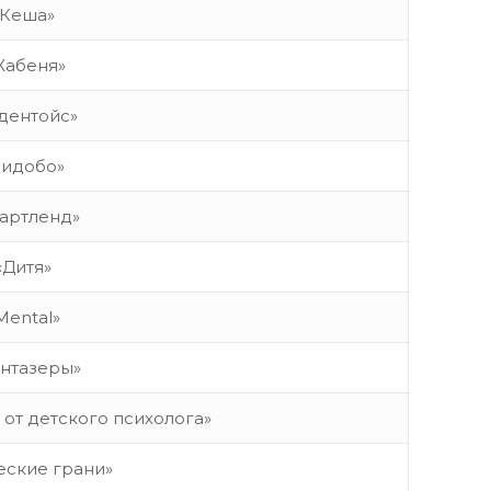
«Кеша»
Жабеня»
дентойс»
Кидобо»
артленд»
«Дитя»
Mental»
нтазеры»
от детского психолога»
еские грани»