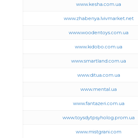
www.kesha.com.ua
www.zhabenya.lvivmarket.net
www.woodentoys.com.ua
www.kidobo.com.ua
www.smartland.com.ua
www.ditua.com.ua
www.mental.ua
www.fantazeri.com.ua
www.toysdytpsyholog.prom.ua
www.mistgrani.com