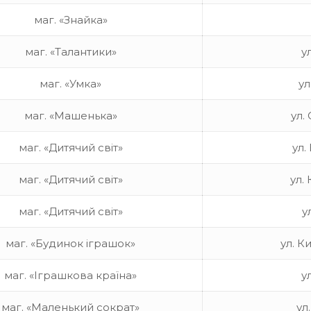
маг. «Знайка»
маг. «Талантики»
у
маг. «Умка»
ул
маг. «Машенька»
ул.
маг. «Дитячий світ»
ул.
маг. «Дитячий світ»
ул.
маг. «Дитячий світ»
у
маг. «Будинок іграшок»
ул. К
маг. «Іграшкова країна»
у
маг. «Маленький сократ»
ул