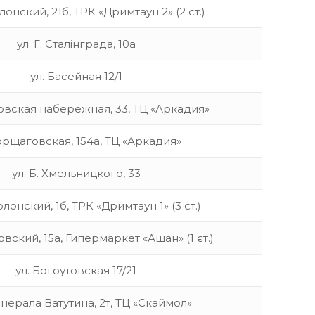
лонский, 21б, ТРК «Дримтаун 2» (2 єт.)
ул. Г. Сталінграда, 10а
ул. Басейная 12/1
овская набережная, 33, ТЦ «Аркадия»
орщаговская, 154а, ТЦ «Аркадия»
ул. Б. Хмельницкого, 33
олонский, 1б, ТРК «Дримтаун 1» (3 єт.)
овский, 15а, Гипермаркет «Ашан» (1 єт.)
ул. Богоутовская 17/21
енерала Ватутина, 2т, ТЦ «Скаймол»