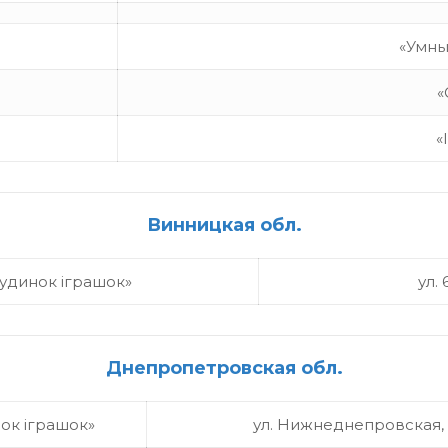
«Умны
«
«
Винницкая обл.
Будинок іграшок»
ул.
Днепропетровская обл.
нок іграшок»
ул. Нижнеднепровская, 