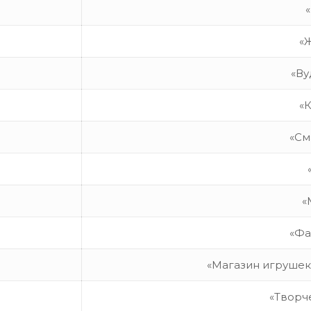
«
«Ву
«
«См
«
«Фа
«Магазин игрушек 
«Творч