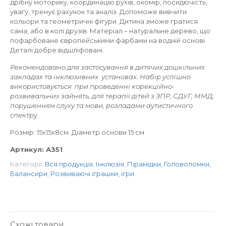
дрібну моторику, координацію рухів, окомір, посидючість,
увагу, тренує рахунок та аналіз. Допоможе вивчити
кольори та геометричні фігури. Дитина зможе гратися
сама, або в колі друзів. Матеріал – натуральне дерево, що
пофарбоване європейськими фарбами на водній основі.
Деталі добре відшліфовані.
Рекомендовано для застосування в дитячих дошкільних
закладах та інклюзивних установах. Набір успішно
використовується при проведенні корекційно-
розвивальних зайнять, для терапії дітей з ЗПР, СДУГ, ММД,
порушенням слуху та мови, розладами аутистичного
спектру.
Розмір: 15х15х8см. Діаметр основи 15 см
Артикул:
А351
Категорії:
Вся продукція
,
Інклюзія
,
Пірамідки, Головоломки,
Балансири
,
Розвиваючі іграшки, ігри
Схожі товари