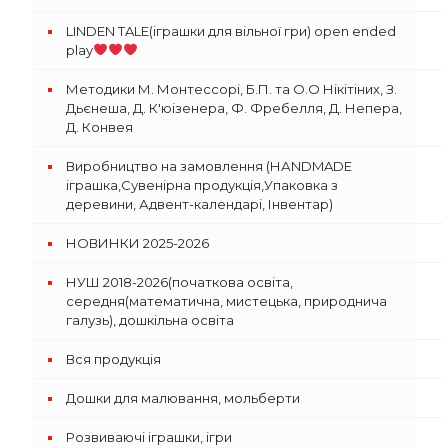
LINDEN TALE(іграшки для вільної гри) open ended
play
Методики М. Монтессорі, Б.П. та О.О Нікітіних, З.
Дьєнеша, Д. К'юізенера, Ф. Фребелля, Д. Непера,
Д. Конвея
Виробництво на замовлення (НАNDMADE
іграшка,Сувенірна продукція,Упаковка з
деревини, Адвент-календарі, Інвентар)
НОВИНКИ 2025-2026
НУШ 2018-2026(початкова освіта,
середня(математична, мистецька, природнича
галузь), дошкільна освіта
Вся продукція
Дошки для малювання, мольберти
Розвиваючі іграшки, ігри