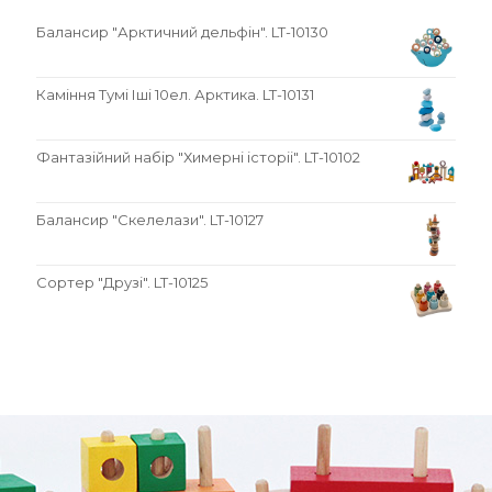
Балансир "Арктичний дельфін". LT-10130
Каміння Тумі Іші 10ел. Арктика. LT-10131
Фантазійний набір "Химерні історіі". LT-10102
Балансир "Скелелази". LT-10127
Сортер "Друзі". LT-10125