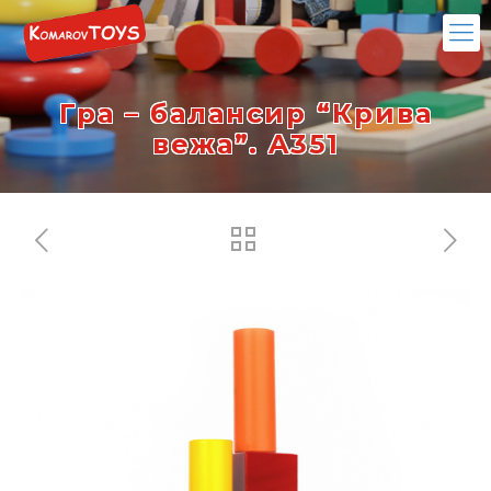
Гра – балансир “Крива
вежа”. A351