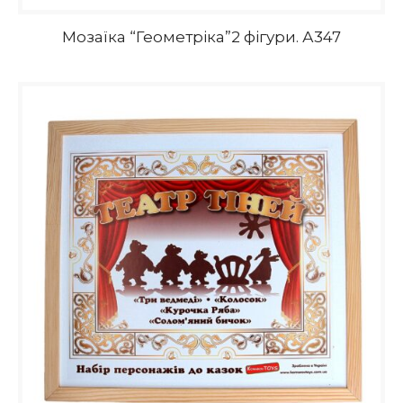
Мозаїка “Геометріка”2 фігури. А347