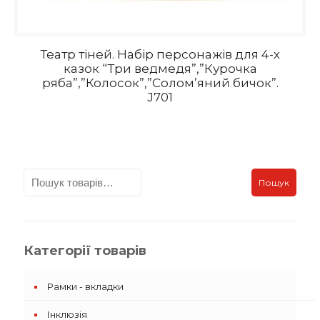
Театр тіней. Набір персонажів для 4-х
казок “Три ведмедя”,”Курочка
ряба”,”Колосок”,”Солом’яний бичок”.
J701
Пошук
Категорії товарів
Рамки - вкладки
Інклюзія