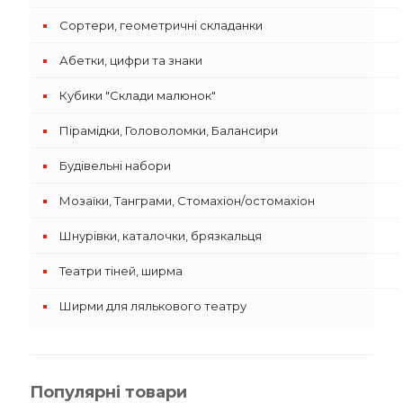
Сортери, геометричні складанки
Абетки, цифри та знаки
Кубики "Склади малюнок"
Пірамідки, Головоломки, Балансири
Будівельні набори
Мозаїки, Танграми, Стомахіон/остомахіон
Шнурівки, каталочки, брязкальця
Театри тіней, ширма
Ширми для лялькового театру
Популярні товари