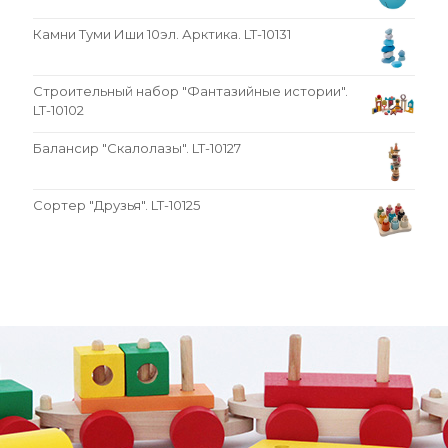
Камни Туми Иши 10эл. Арктика. LT-10131
Строительный набор "Фантазийные истории".
LT-10102
Балансир "Скалолазы". LT-10127
Сортер "Друзья". LT-10125