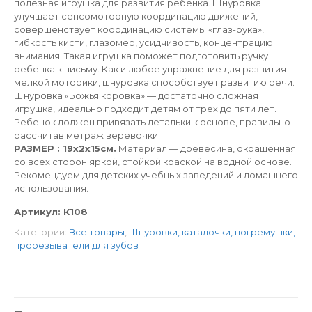
полезная игрушка для развития ребенка. Шнуровка
улучшает сенсомоторную координацию движений,
совершенствует координацию системы «глаз-рука»,
гибкость кисти, глазомер, усидчивость, концентрацию
внимания. Такая игрушка поможет подготовить ручку
ребенка к письму. Как и любое упражнение для развития
мелкой моторики, шнуровка способствует развитию речи.
Шнуровка «Божья коровка» — достаточно сложная
игрушка, идеально подходит детям от трех до пяти лет.
Ребенок должен привязать детальки к основе, правильно
рассчитав метраж веревочки.
РАЗМЕР : 19х2х15см.
Материал — древесина, окрашенная
со всех сторон яркой, стойкой краской на водной основе.
Рекомендуем для детских учебных заведений и домашнего
использования.
Артикул:
К108
Категории:
Все товары
,
Шнуровки, каталочки, погремушки,
прорезыватели для зубов