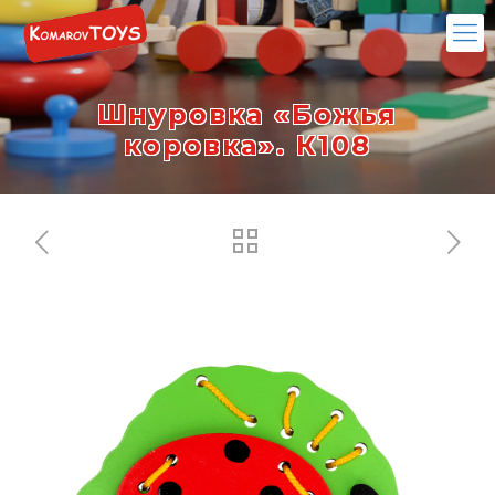
Шнуровка «Божья
коровка». К108