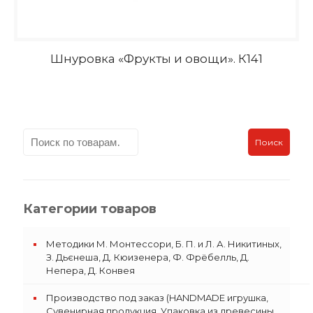
Шнуровка «Фрукты и овощи». К141
Поиск
Категории товаров
Методики М. Монтессори, Б. П. и Л. А. Никитиных,
З. Дьєнеша, Д. Кюизенера, Ф. Фрёбелль, Д.
Непера, Д. Конвея
Производство под заказ (HANDMADE игрушка,
Сувенирная продукция, Упаковка из древесины,