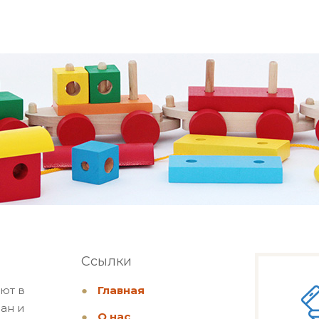
Ссылки
ют в
●
Главная
ан и
●
О нас