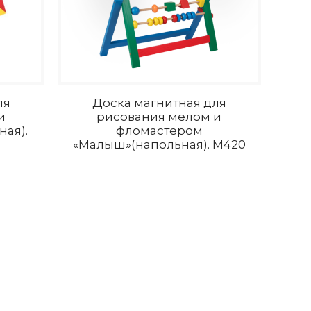
ля
Доска магнитная для
и
рисования мелом и
ая).
фломастером
«Малыш»(напольная). M420