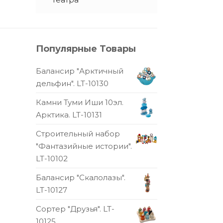
Популярные Товары
Балансир "Арктичный
дельфин". LT-10130
Камни Туми Иши 10эл.
Арктика. LT-10131
Строительный набор
"Фантазийные истории".
LT-10102
Балансир "Скалолазы".
LT-10127
Сортер "Друзья". LT-
10125