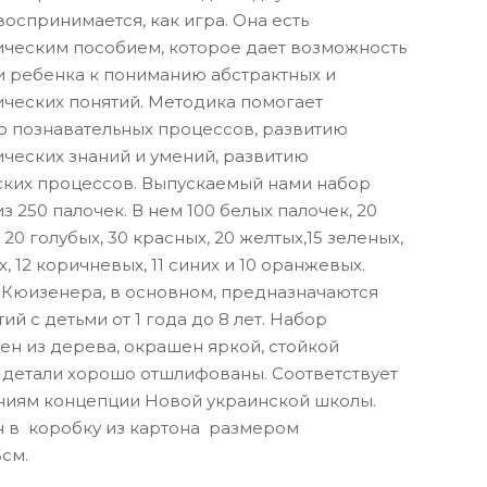
воспринимается, как игра. Она есть
ическим пособием, которое дает возможность
и ребенка к пониманию абстрактных и
ческих понятий. Методика помогает
ю познавательных процессов, развитию
ческих знаний и умений, развитию
ских процессов. Выпускаемый нами набор
из 250 палочек. В нем 100 белых палочек, 20
 20 голубых, 30 красных, 20 желтых,15 зеленых,
х, 12 коричневых, 11 синих и 10 оранжевых.
 Кюизенера, в основном, предназначаются
тий с детьми от 1 года до 8 лет. Набор
ен из дерева, окрашен яркой, стойкой
 детали хорошо отшлифованы. Соответствует
ниям концепции Новой украинской школы.
н в коробку из картона размером
5см.