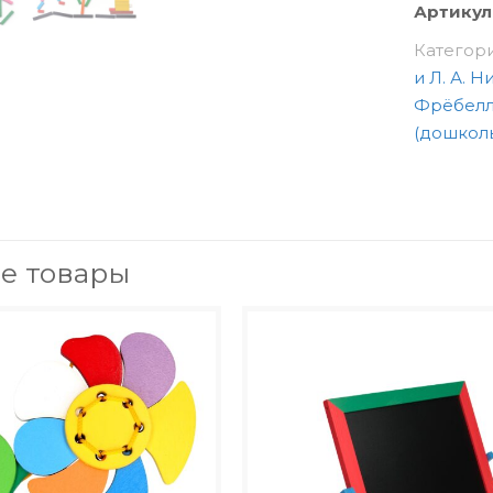
Артикул
Категор
и Л. А. 
Фрёбелль
(дошколь
е товары