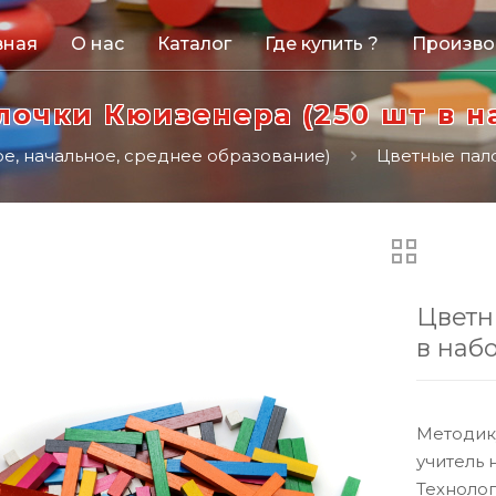
вная
О нас
Каталог
Где купить ?
Произво
очки Кюизенера (250 шт в н
е, начальное, среднее образование)
Цветные пало
Цветн
в набо
Методик
учитель
Технолог