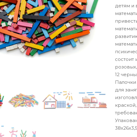
детям и 
математ
привест
математи
развити
математи
психиче
состоит 
розовых,
12 черны
Палочки
для заня
изготовл
краской,
требова
Упакова
38х26х3,