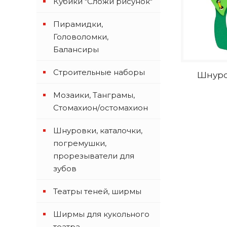
Кубики "Сложи рисунок"
Пирамидки,
Головоломки,
Балансиры
Строительные наборы
Шнуро
Мозаики, Танграмы,
Стомахион/остомахион
Шнуровки, каталочки,
погремушки,
прорезыватели для
зубов
Театры теней, ширмы
Ширмы для кукольного
театра