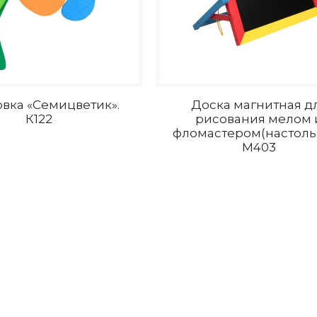
вка «Семицветик».
Доска магнитная д
К122
рисования мелом 
фломастером(настольн
М403