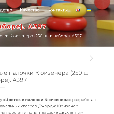
дство
Качество
Контакты
аборе). А397
чки Кюизенера (250 шт в наборе). А397
ые палочки Кюизенера (250 шт
ре). А397
у
«Цветные палочки Кюизенера»
разработал
 начальных классов Джордж Кюизенер.
ия простая и понятная даже двухлетним