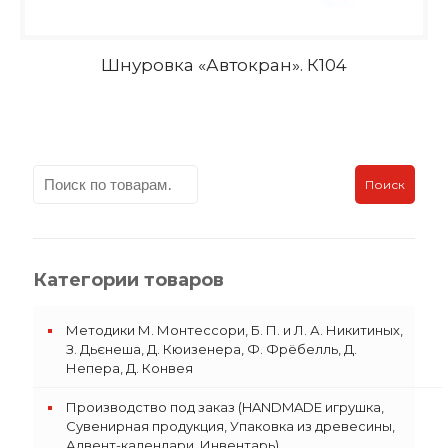
Шнуровка «Автокран». К104
Поиск
Категории товаров
Методики М. Монтессори, Б. П. и Л. А. Никитиных,
З. Дьєнеша, Д. Кюизенера, Ф. Фрёбелль, Д.
Непера, Д. Конвея
Производство под заказ (HANDMADE игрушка,
Сувенирная продукция, Упаковка из древесины,
Адвент-календари, Инвентарь)