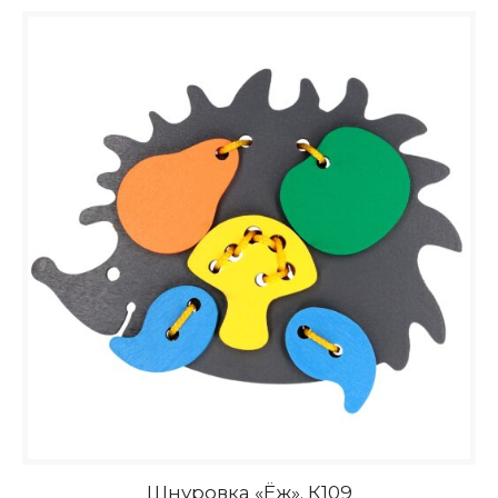
Шнуровка «Ёж». К109