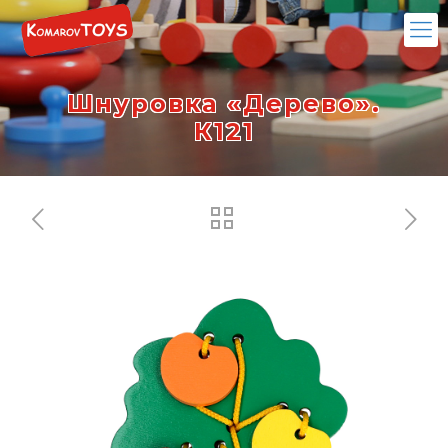
Шнуровка «Дерево».
К121