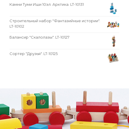
Камни Туми Иши 10эл. Арктика. LT-10131
Строительный набор "Фантазийные истории".
LT-10102
Балансир "Скалолазы". LT-10127
Сортер "Друзья". LT-10125