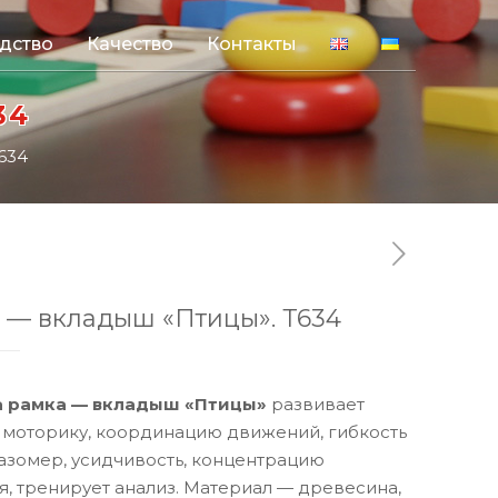
дство
Качество
Контакты
34
634
 — вкладыш «Птицы». Т634
 рамка — вкладыш «Птицы»
развивает
 моторику, координацию движений, гибкость
лазомер, усидчивость, концентрацию
, тренирует анализ. Материал — древесина,