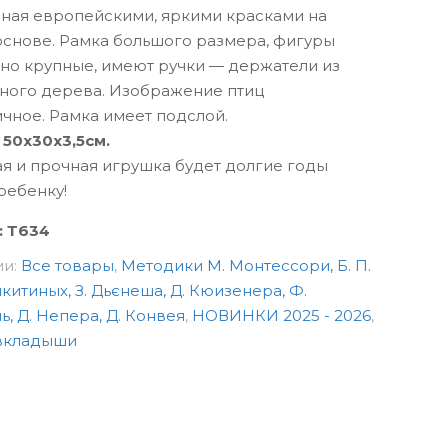
ная европейскими, яркими красками на
основе. Рамка большого размера, фигуры
но крупные, имеют ручки — держатели из
ьного дерева. Изображение птиц
чное. Рамка имеет подслой.
 50х30х3,5см.
я и прочная игрушка будет долгие годы
ребенку!
:
Т634
ии:
Все товары
,
Методики М. Монтессори, Б. П.
Никитиных, З. Дьєнеша, Д. Кюизенера, Ф.
, Д. Непера, Д. Конвея
,
НОВИНКИ 2025 - 2026
,
 вкладыши