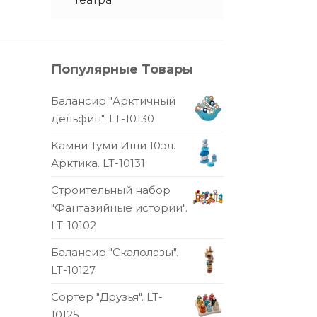
Популярные Товары
Балансир "Арктичный
дельфин". LT-10130
Камни Туми Иши 10эл.
Арктика. LT-10131
Строительный набор
"Фантазийные истории".
LT-10102
Балансир "Скалолазы".
LT-10127
Сортер "Друзья". LT-
10125