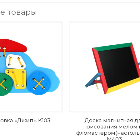
е товары
вка «Джип». K103
Доска магнитная д
рисования мелом 
фломастером(настольн
М403