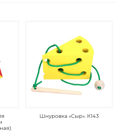
ля
Шнуровка «Сыр». К143
и
ая).