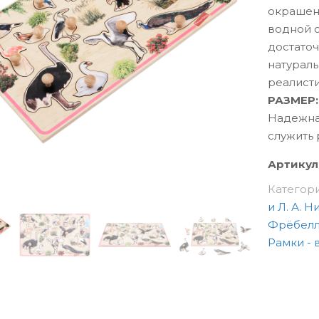
окрашен
водной 
достаточ
натурал
реалисти
РАЗМЕР:
Надежна
служить 
Артикул
Категор
и Л. А. 
Фрёбелль
Рамки -