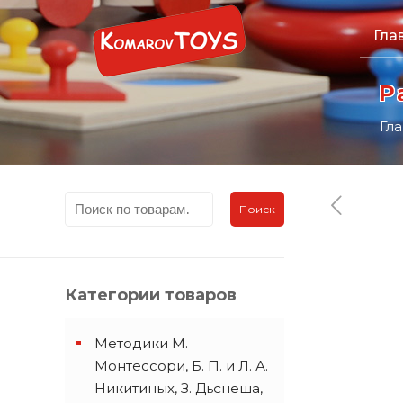
Гла
Р
Гл
Поиск
Категории товаров
Методики М.
Монтессори, Б. П. и Л. А.
Никитиных, З. Дьєнеша,