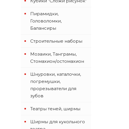
Кубики "Сложи рисунок"
Пирамидки,
Головоломки,
Балансиры
Строительные наборы
Мозаики, Танграмы,
Стомахион/остомахион
Шнуровки, каталочки,
погремушки,
прорезыватели для
зубов
Театры теней, ширмы
Ширмы для кукольного
театра