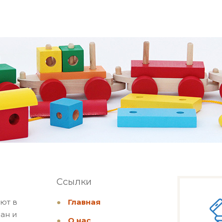
Ссылки
ют в
●
Главная
ан и
●
О нас