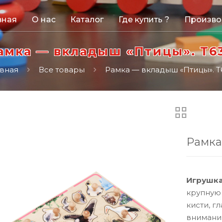
вная
О нас
Каталог
Где купить ?
Произво
амка — вкладыш «Птицы». Т6
авная
Все товары
Рамка — вкладыш «Птицы». Т
Рамка
Игрушка
крупную
кисти, г
внимания