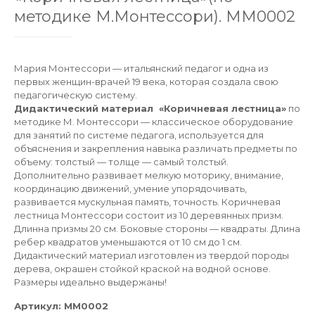
методике М.Монтессори). ММ0002
Мария Монтессори — итальянский педагог и одна из
первых женщин-врачей 19 века, которая создала свою
педагогическую систему.
Дидактический материал «Коричневая лестница»
по
методике М. Монтессори — классическое оборудование
для занятий по системе педагога, используется для
объяснения и закрепления навыка различать предметы по
объему: толстый — толще — самый толстый.
Дополнительно развивает мелкую моторику, внимание,
координацию движений, умение упорядочивать,
развивается мускульная память, точность. Коричневая
лестница Монтессори состоит из 10 деревянных призм.
Длинна призмы 20 см. Боковые стороны — квадраты. Длина
ребер квадратов уменьшаются от 10 см до 1 см.
Дидактический материал изготовлен из твердой породы
дерева, окрашен стойкой краской на водной основе.
Размеры идеально выдержаны!
Артикул:
ММ0002