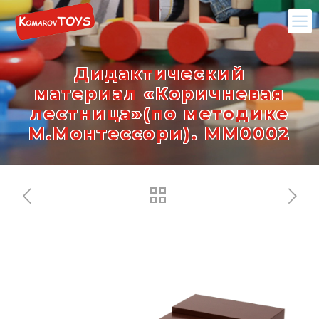
Дидактический
материал «Коричневая
лестница»(по методике
М.Монтессори). ММ0002