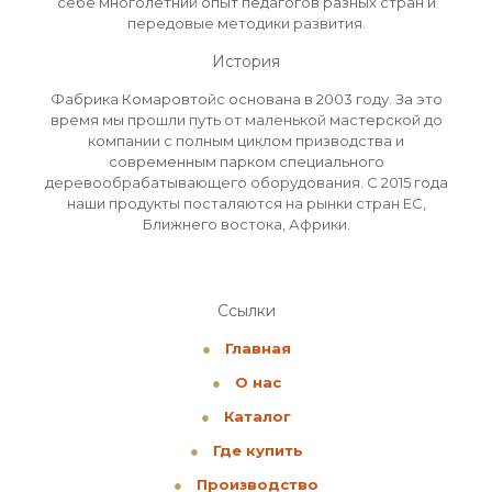
себе многолетний опыт педагогов разных стран и
передовые методики развития.
История
Фабрика Комаровтойс основана в 2003 году. За это
время мы прошли путь от маленькой мастерской до
компании с полным циклом призводства и
современным парком специального
деревообрабатывающего оборудования. С 2015 года
наши продукты посталяются на рынки стран ЕС,
Ближнего востока, Африки.
Ссылки
●
Главная
●
О нас
●
Каталог
●
Где купить
●
Производство