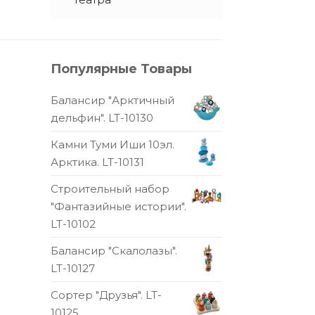
Популярные Товары
Балансир "Арктичный
дельфин". LT-10130
Камни Туми Иши 10эл.
Арктика. LT-10131
Строительный набор
"Фантазийные истории".
LT-10102
Балансир "Скалолазы".
LT-10127
Сортер "Друзья". LT-
10125