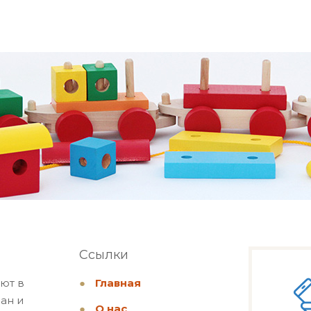
Ссылки
ют в
●
Главная
ан и
●
О нас