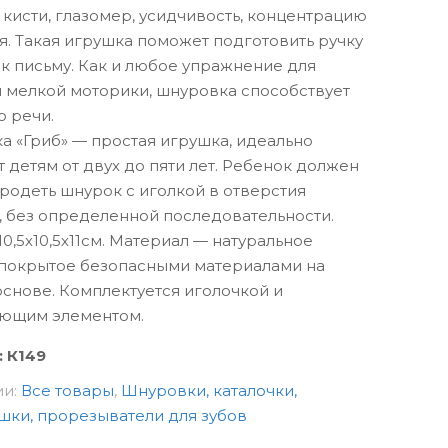
 кисти, глазомер, усидчивость, концентрацию
. Такая игрушка поможет подготовить ручку
к письму. Как и любое упражнение для
 мелкой моторики, шнуровка способствует
 речи.
 «Гриб» — простая игрушка, идеально
 детям от двух до пяти лет. Ребенок должен
родеть шнурок с иголкой в отверстия
, без определенной последовательности.
0,5х10,5х11см. Материал — натуральное
 покрытое безопасными материалами на
снове. Комплектуется иголочкой и
ющим элементом.
:
К149
ии:
Все товары
,
Шнуровки, каталочки,
шки, прорезыватели для зубов