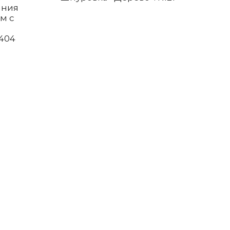
ания
м с
404