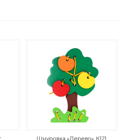
т
Шнуровка «Дерево». К121