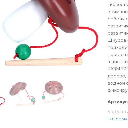
гибкость
внимания
ребенка 
развития
развитию
Шнуровка
подходит
просто п
шапочки
РАЗМЕР:1
дерево,
водной о
фиксиру
Артикул
Категор
погрему