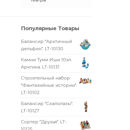
Популярные Товары
Балансир "Арктичный
дельфин". LT-10130
Камни Туми Иши 10эл.
Арктика. LT-10131
Строительный набор
"Фантазийные истории".
LT-10102
Балансир "Скалолазы".
LT-10127
Сортер "Друзья". LT-
10125