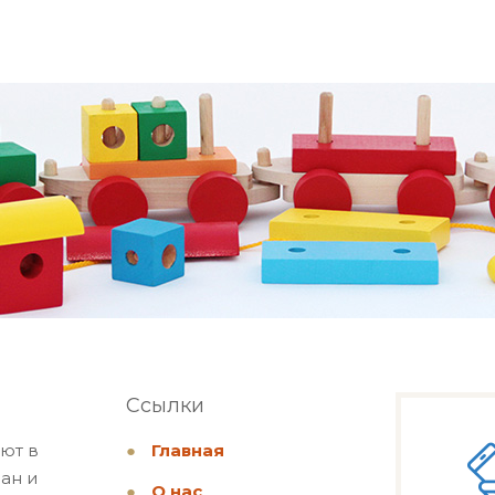
Ссылки
ют в
●
Главная
ан и
●
О нас