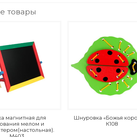
е товары
а магнитная для
Шнуровка «Божья коро
ования мелом и
К108
тером(настольная).
М403