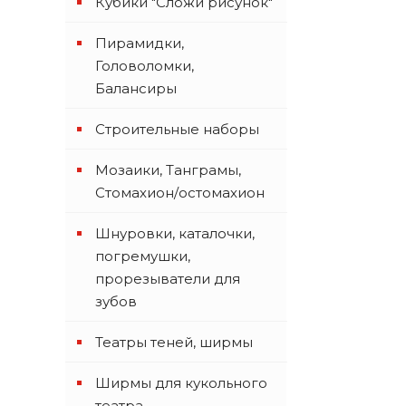
Кубики "Сложи рисунок"
Пирамидки,
Головоломки,
Балансиры
Строительные наборы
Мозаики, Танграмы,
Стомахион/остомахион
Шнуровки, каталочки,
погремушки,
прорезыватели для
зубов
Театры теней, ширмы
Ширмы для кукольного
театра