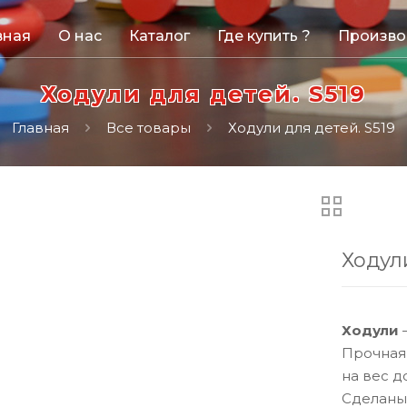
вная
О нас
Каталог
Где купить ?
Произво
Ходули для детей. S519
Главная
Все товары
Ходули для детей. S519
Ходули
Ходули
Прочная
на вес д
Сделаны