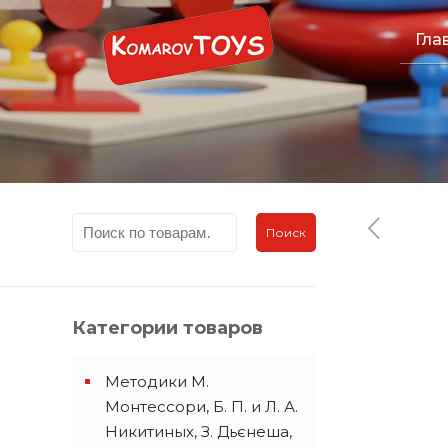
Гла
Поиск
Категории товаров
Методики М.
Монтессори, Б. П. и Л. А.
Никитиных, З. Дьєнеша,