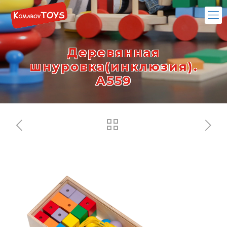
Деревянная
шнуровка(инклюзия).
А559