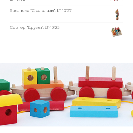
Балансир "Скалолазы". LT-10127
Сортер "Друзья". LT-10125