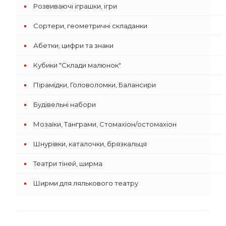
Розвиваючі іграшки, ігри
Сортери, геометричні складанки
Абетки, цифри та знаки
Кубики "Склади малюнок"
Пірамідки, Головоломки, Балансири
Будівельні набори
Мозаїки, Танграми, Стомахіон/остомахіон
Шнурівки, каталочки, брязкальця
Театри тіней, ширма
Ширми для лялькового театру