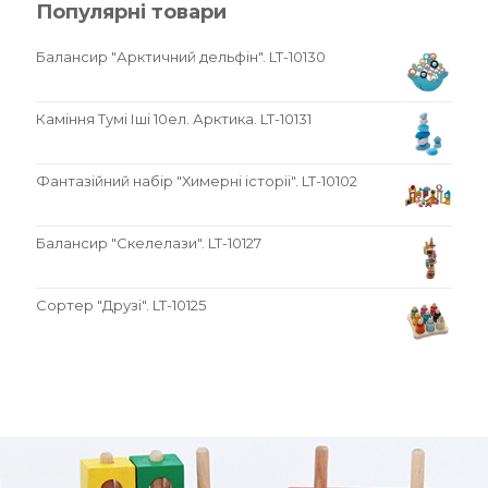
Популярні товари
Балансир "Арктичний дельфін". LT-10130
Каміння Тумі Іші 10ел. Арктика. LT-10131
Фантазійний набір "Химерні історіі". LT-10102
Балансир "Скелелази". LT-10127
Сортер "Друзі". LT-10125