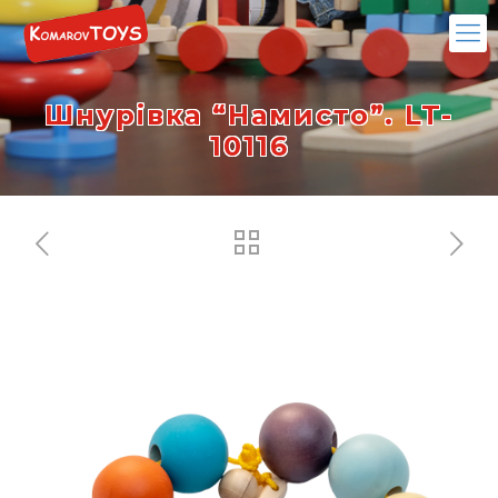
Шнурівка “Намисто”. LT-
10116