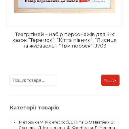
Театр тіней – набір персонажів для 4-х
казок “Теремок”, “Кіт та півник”, “Лисиця
та журавель”, “Три порося”. J703
Пошук
Категорії товарів
Методики М. Монтессорі, Б.П. та О.О Нікітіних, З.
Дьєнеша, Д. К'юізенера, Ф. Фребелля, Д. Непера,