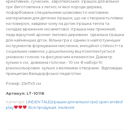
креативних, cучасних, європейських іграшок для вільної
гри. Виготовлена з легкої, м’якої породи дерева,
пофарбована спеціальними шовковисто-матовими
матеріалами для дитячих іграшок, що не створюють плівки
на поверхні, завдяки чому на дотик іграшка тепла та
складає враження оксамитової. Іграшка має приємний,
ледь відчутний аромат липової деревини. Ідеальна іграшка
для найменших діток. Вільна гра є одним із найпотужніших
інструментів формування мислення, емоційної стійкості та
соціальних навичок у дошкільному віці.Комплектується
умовною голкою та фіксуюючим елементом. Діаметр
кульки 4 см, довжина голочки – 10 см. В наборі 10
різнокольорових кульок з великими отворами. Відповідає
принципам Вальдорфськоі педагогіки.
Розмір: 25х17х5 см
Артикул:
LT-10116
Категорії:
LINDEN TALE(іграшки для вільної гри) open ended
play
,
Вся продукція
,
Інклюзія