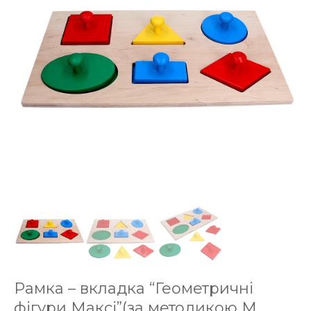
Рамка – вкладка “Геометричні
фігури Максі”(за методикою М.