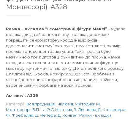
Монтессорі). А328
Рамка – вкладка “Геометричні фігури Максі”
– чудова
іграшка для дітей раннього віку. Іграшка допоможе
покращити сенсомоторну координацію рухів,
вдосконалити систему “око-рука”, гнучкість кисті, окомір,
посидючість, концентрацію уваги. Така іграшка буде
незамінною при підготовці руки дитини до письма. Рамка
складається з основи та шести геометричних фігур, що
мають ручку-тримач та підложку. Деталі великого розміру.
Для дітей від 1,5 років. Розмір:35x20x3,5cm. Зроблена з
якісної деревини та пофарбована яскравими, стійкими,
європейськими фарбами на водній основі.
Артикул:
А328
Категорії:
Вся продукція
,
Інклюзія
,
Методики М.
Монтессорі, Б.П. та О.О Нікітіних, З. Дьєнеша, Д. К'юізенера,
Ф. Фребелля, Д. Непера, Д. Конвея
,
Рамки - вкладки