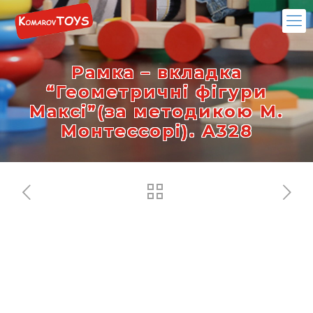
Рамка – вкладка
“Геометричні фігури
Максі”(за методикою М.
Монтессорі). А328