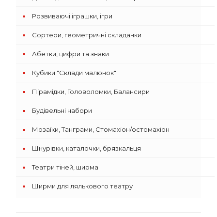
Розвиваючі іграшки, ігри
Сортери, геометричні складанки
Абетки, цифри та знаки
Кубики "Склади малюнок"
Пірамідки, Головоломки, Балансири
Будівельні набори
Мозаїки, Танграми, Стомахіон/остомахіон
Шнурівки, каталочки, брязкальця
Театри тіней, ширма
Ширми для лялькового театру