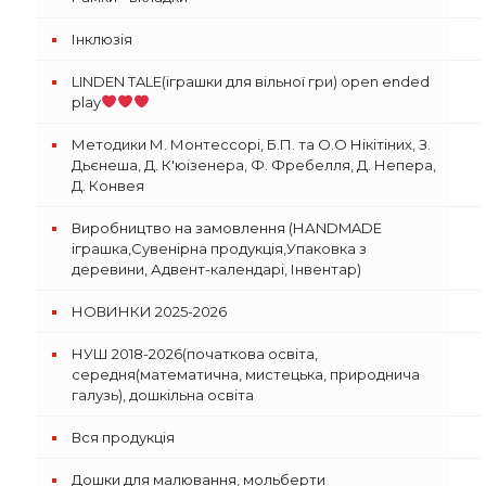
Інклюзія
LINDEN TALE(іграшки для вільної гри) open ended
play
Методики М. Монтессорі, Б.П. та О.О Нікітіних, З.
Дьєнеша, Д. К'юізенера, Ф. Фребелля, Д. Непера,
Д. Конвея
Виробництво на замовлення (НАNDMADE
іграшка,Сувенірна продукція,Упаковка з
деревини, Адвент-календарі, Інвентар)
НОВИНКИ 2025-2026
НУШ 2018-2026(початкова освіта,
середня(математична, мистецька, природнича
галузь), дошкільна освіта
Вся продукція
Дошки для малювання, мольберти