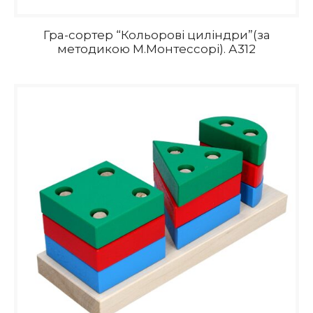
Гра-сортер “Кольорові циліндри”(за
методикою М.Монтессорі). А312