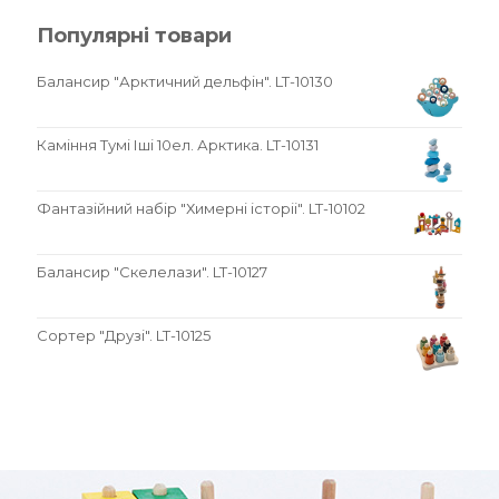
Популярні товари
Балансир "Арктичний дельфін". LT-10130
Каміння Тумі Іші 10ел. Арктика. LT-10131
Фантазійний набір "Химерні історіі". LT-10102
Балансир "Скелелази". LT-10127
Сортер "Друзі". LT-10125