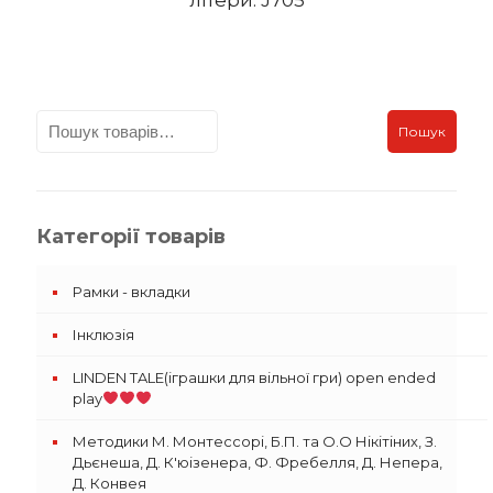
літери. J705
Пошук
Категорії товарів
Рамки - вкладки
Інклюзія
LINDEN TALE(іграшки для вільної гри) open ended
play
Методики М. Монтессорі, Б.П. та О.О Нікітіних, З.
Дьєнеша, Д. К'юізенера, Ф. Фребелля, Д. Непера,
Д. Конвея