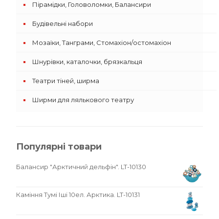
Пірамідки, Головоломки, Балансири
Будівельні набори
Мозаїки, Танграми, Стомахіон/остомахіон
Шнурівки, каталочки, брязкальця
Театри тіней, ширма
Ширми для лялькового театру
Популярні товари
Балансир "Арктичний дельфін". LT-10130
Каміння Тумі Іші 10ел. Арктика. LT-10131