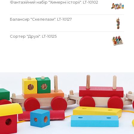
Фантазійний набір "Химерні історіі". LT-10102
Балансир "Скелелази". LT-10127
Сортер "Друзі". LT-10125