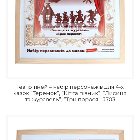
Театр тіней – набір персонажів для 4-х
казок “Теремок”, “Кіт та півник”, “Лисиця
та журавель”, “Три порося”. J703