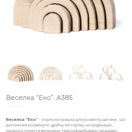
Веселка “Еко”. А385
Веселка “Еко”
– корисна іграшка для розвитку дитини, що
допоможе розвинути дрібну моторику, координацію,
засвоїти поняття величини. Нерозфарбовану пірамідку