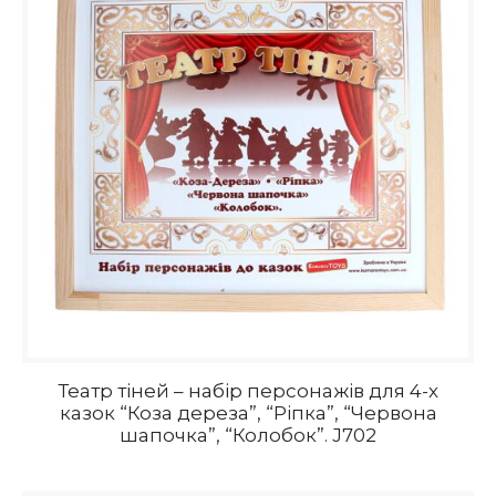
Театр тіней – набір персонажів для 4-х
казок “Коза дереза”, “Ріпка”, “Червона
шапочка”, “Колобок”. J702