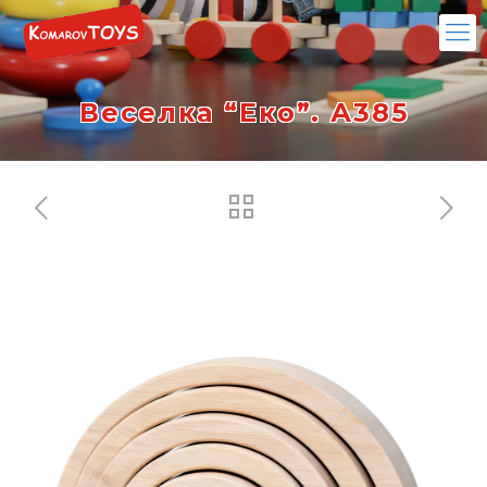
Веселка “Еко”. А385