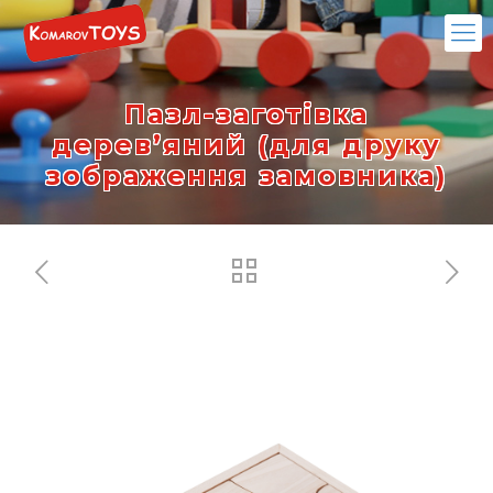
Пазл-заготівка
дерев’яний (для друку
зображення замовника)