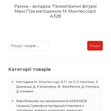
Рамка – вкладка “Геометричні фігури
Максі”(за методикою М. Монтессорі).
А328
Пошук
Категорії товарів
Методики М. Монтессорі, Б.П. та О.О Нікітіних, З.
Дьєнеша, Д. К'юізенера, Ф. Фребелля, Д. Непера,
Д. Конвея
Виробництво на замовлення (НАNDMADE
іграшка,Сувенірна продукція,Упаковка з
деревини, Адвент-календарі, Інвентар)