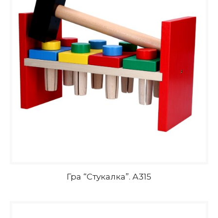
Гра “Стукалка”. А315