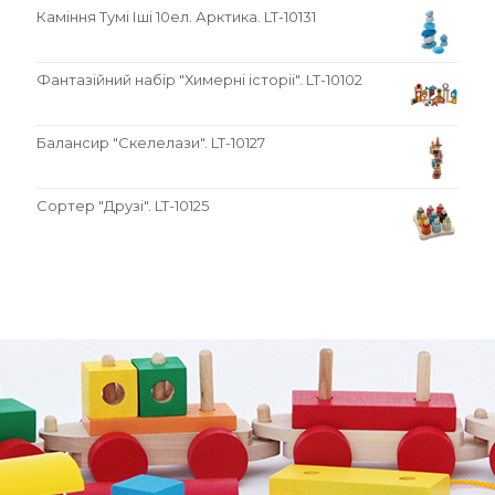
Каміння Тумі Іші 10ел. Арктика. LT-10131
Фантазійний набір "Химерні історіі". LT-10102
Балансир "Скелелази". LT-10127
Сортер "Друзі". LT-10125