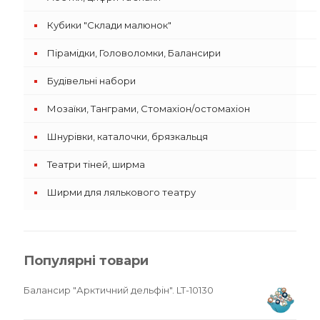
Кубики "Склади малюнок"
Пірамідки, Головоломки, Балансири
Будівельні набори
Мозаїки, Танграми, Стомахіон/остомахіон
Шнурівки, каталочки, брязкальця
Театри тіней, ширма
Ширми для лялькового театру
Популярні товари
Балансир "Арктичний дельфін". LT-10130