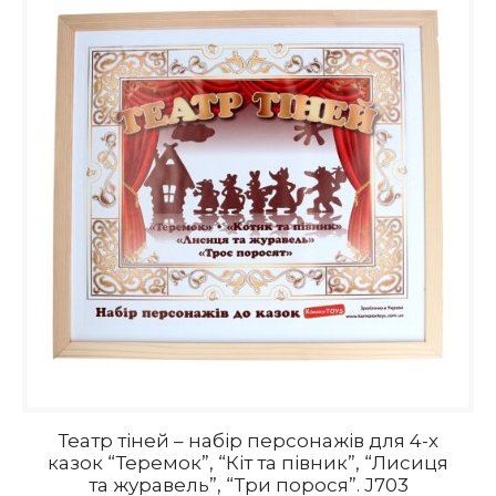
Театр тіней – набір персонажів для 4-х
казок “Теремок”, “Кіт та півник”, “Лисиця
та журавель”, “Три порося”. J703