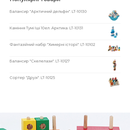
Балансир "Арктичний дельфін". LT-10130
Каміння Тумі Іші 10ел. Арктика. LT-10131
Фантазійний набір "Химерні історіі". LT-10102
Балансир "Скелелази". LT-10127
Сортер "Друзі". LT-10125