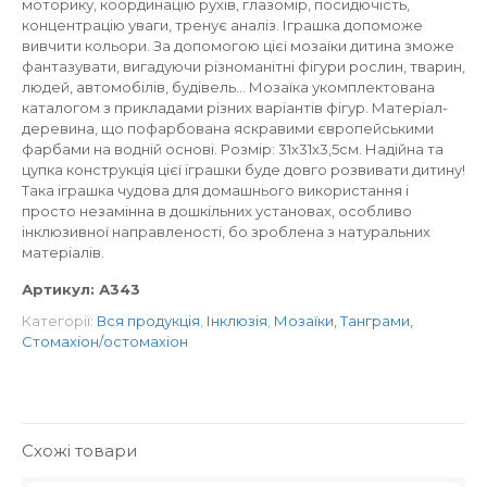
моторику, координацію рухів, глазомір, посидючість,
концентрацію уваги, тренує аналіз. Іграшка допоможе
вивчити кольори. За допомогою цієї мозаїки дитина зможе
фантазувати, вигадуючи різноманітні фігури рослин, тварин,
людей, автомобілів, будівель… Мозаїка укомплектована
каталогом з прикладами різних варіантів фігур. Матеріал-
деревина, що пофарбована яскравими європейськими
фарбами на водній основі. Розмір: 31х31х3,5см. Надійна та
цупка конструкція цієї іграшки буде довго розвивати дитину!
Така іграшка чудова для домашнього використання і
просто незамінна в дошкільних установах, особливо
інклюзивної направленості, бо зроблена з натуральних
матеріалів.
Артикул:
А343
Категорії:
Вся продукція
,
Інклюзія
,
Мозаїки, Танграми,
Стомахіон/остомахіон
Схожі товари