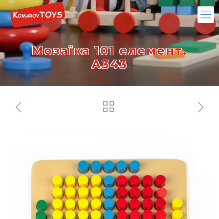
Мозаїка 101 елемент.
А343