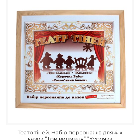
Театр тіней. Набір персонажів для 4-х
казок “Три ведмедя”,”Курочка