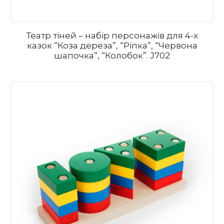
Театр тіней – набір персонажів для 4-х
казок “Коза дереза”, “Ріпка”, “Червона
шапочка”, “Колобок”. J702