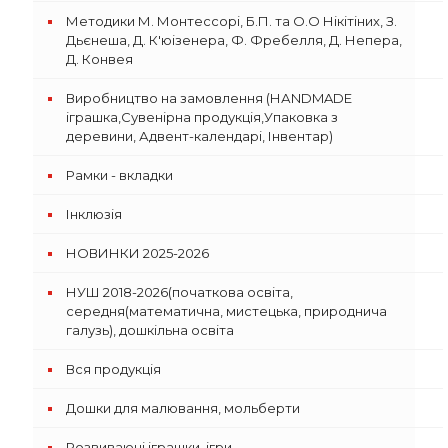
Методики М. Монтессорі, Б.П. та О.О Нікітіних, З.
Дьєнеша, Д. К'юізенера, Ф. Фребелля, Д. Непера,
Д. Конвея
Виробництво на замовлення (НАNDMADE
іграшка,Сувенірна продукція,Упаковка з
деревини, Адвент-календарі, Інвентар)
Рамки - вкладки
Інклюзія
НОВИНКИ 2025-2026
НУШ 2018-2026(початкова освіта,
середня(математична, мистецька, природнича
галузь), дошкільна освіта
Вся продукція
Дошки для малювання, мольберти
Розвиваючі іграшки, ігри