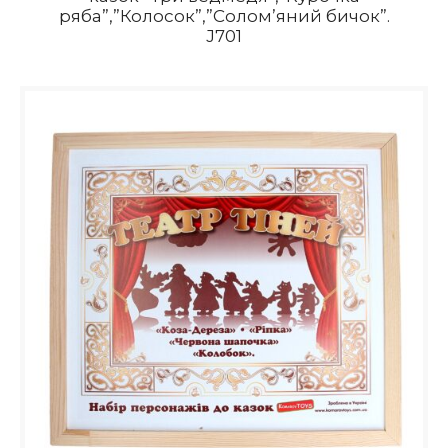
ряба”,”Колосок”,”Солом’яний бичок”.
J701