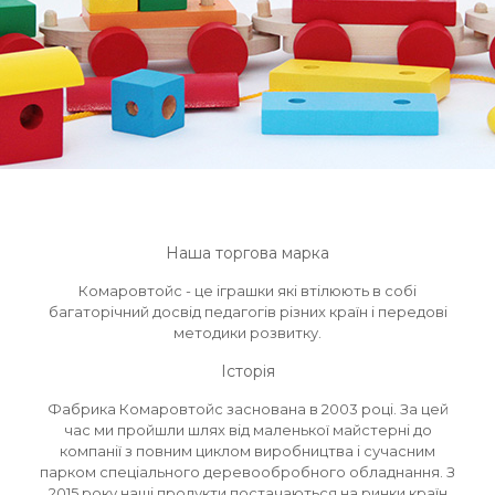
Наша торгова марка
Комаровтойс - це іграшки які втілюють в собі
багаторічний досвід педагогів різних країн і передові
методики розвитку.
Історія
Фабрика Комаровтойс заснована в 2003 році. За цей
час ми пройшли шлях від маленької майстерні до
компанії з повним циклом виробництва і сучасним
парком спеціального деревообробного обладнання. З
2015 року наші продукти постачаються на ринки країн