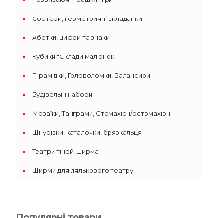
Сортери, геометричні складанки
Абетки, цифри та знаки
Кубики "Склади малюнок"
Пірамідки, Головоломки, Балансири
Будівельні набори
Мозаїки, Танграми, Стомахіон/остомахіон
Шнурівки, каталочки, брязкальця
Театри тіней, ширма
Ширми для лялькового театру
Популярні товари