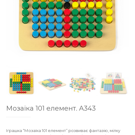
Мозаїка 101 елемент. А343
Іграшка “Мозаїка 101 елемент” розвиває фантазію, мілку