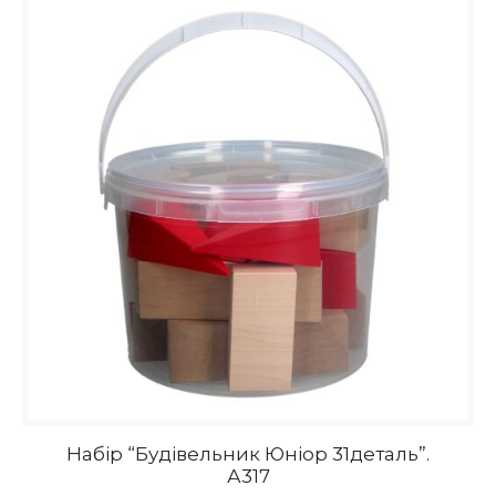
Набір “Будівельник Юніор 31деталь”.
А317