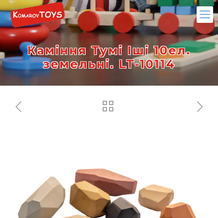
Каміння Тумі Іші 10ел.
земельні. LT-10114