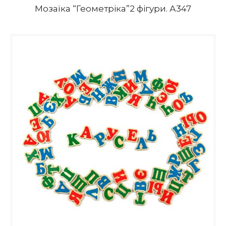
Мозаїка “Геометріка”2 фігури. А347