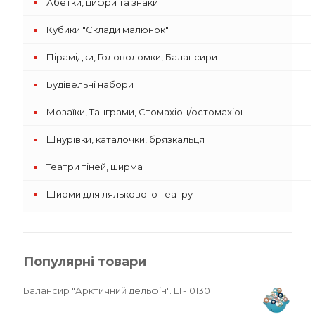
Абетки, цифри та знаки
Кубики "Склади малюнок"
Пірамідки, Головоломки, Балансири
Будівельні набори
Мозаїки, Танграми, Стомахіон/остомахіон
Шнурівки, каталочки, брязкальця
Театри тіней, ширма
Ширми для лялькового театру
Популярні товари
Балансир "Арктичний дельфін". LT-10130