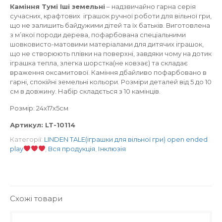
Каміння Тумі Іші земельні
– надзвичайно гарна серія
сучасних, крафтових іграшок ручної роботи для вільної гри,
що не залишить байдужими дітей та їх батьків. Виготовлена
з м’якої породи дерева, пофарбована спеціальними
шовковисто-матовими матеріалами для дитячих іграшок,
що не створюють плівки на поверхні, завдяки чому на дотик
іграшка тепла, злегка шорстка(не ковзає) та складає
враження оксамитової. Каміння дбайливо пофарбовано в
гарні, спокійні земельні кольори. Розміри деталей від 5 до 10
см в довжину. Набір складється з 10 камінців.
Розмір: 24х17х5см
Артикул:
LT-10114
Категорії:
LINDEN TALE(іграшки для вільної гри) open ended
play
,
Вся продукція
,
Інклюзія
Схожі товари