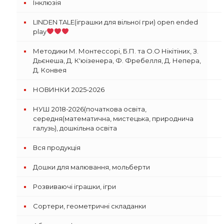
Інклюзія
LINDEN TALE(іграшки для вільної гри) open ended
play
Методики М. Монтессорі, Б.П. та О.О Нікітіних, З.
Дьєнеша, Д. К'юізенера, Ф. Фребелля, Д. Непера,
Д. Конвея
НОВИНКИ 2025-2026
НУШ 2018-2026(початкова освіта,
середня(математична, мистецька, природнича
галузь), дошкільна освіта
Вся продукція
Дошки для малювання, мольберти
Розвиваючі іграшки, ігри
Сортери, геометричні складанки