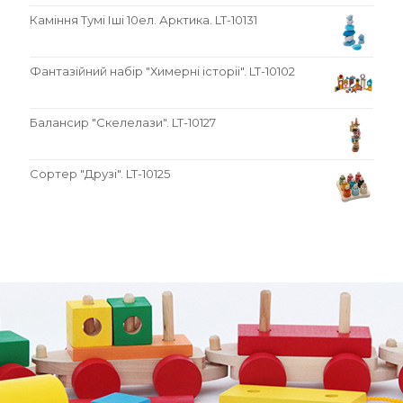
Каміння Тумі Іші 10ел. Арктика. LT-10131
Фантазійний набір "Химерні історіі". LT-10102
Балансир "Скелелази". LT-10127
Сортер "Друзі". LT-10125