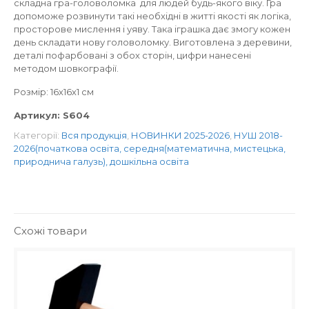
складна гра-головоломка для людей будь-якого віку. Гра
допоможе розвинути такі необхідні в житті якості як логіка,
просторове мислення і уяву. Така іграшка дає змогу кожен
день складати нову головоломку. Виготовлена з деревини,
деталі пофарбовані з обох сторін, цифри нанесені
методом шовкографії.
Розмір: 16х16х1 см
Артикул:
S604
Категорії:
Вся продукція
,
НОВИНКИ 2025-2026
,
НУШ 2018-
2026(початкова освіта, середня(математична, мистецька,
природнича галузь), дошкільна освіта
Схожі товари