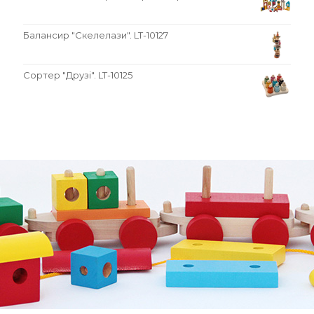
Балансир "Скелелази". LT-10127
Сортер "Друзі". LT-10125