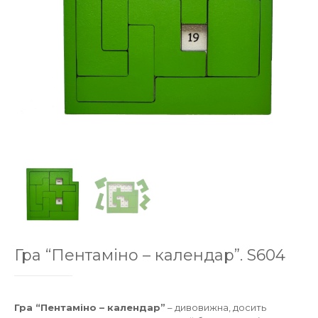
Гра “Пентаміно – календар”. S604
Гра “Пентаміно – календар”
– дивовижна, досить