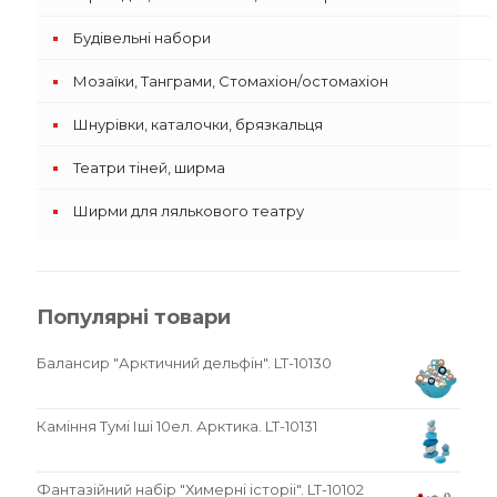
Будівельні набори
Мозаїки, Танграми, Стомахіон/остомахіон
Шнурівки, каталочки, брязкальця
Театри тіней, ширма
Ширми для лялькового театру
Популярні товари
Балансир "Арктичний дельфін". LT-10130
Каміння Тумі Іші 10ел. Арктика. LT-10131
Фантазійний набір "Химерні історіі". LT-10102