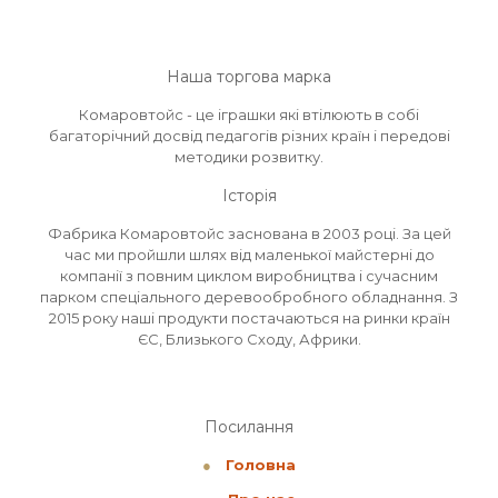
Наша торгова марка
Комаровтойс - це іграшки які втілюють в собі
багаторічний досвід педагогів різних країн і передові
методики розвитку.
Історія
Фабрика Комаровтойс заснована в 2003 році. За цей
час ми пройшли шлях від маленької майстерні до
компанії з повним циклом виробництва і сучасним
парком спеціального деревообробного обладнання. З
2015 року наші продукти постачаються на ринки країн
ЄС, Близького Сходу, Африки.
Посилання
●
Головна