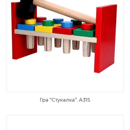
Гра “Стукалка”. А315