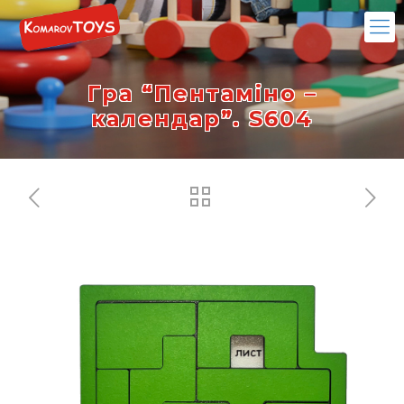
Гра “Пентаміно –
календар”. S604