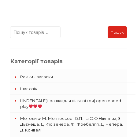
Пошук
Категорії товарів
Рамки - вкладки
Інклюзія
LINDEN TALE(іграшки для вільної гри) open ended
play
Методики М. Монтессорі, Б.П. та О.О Нікітіних, З.
Дьєнеша, Д. К'юізенера, Ф. Фребелля, Д. Непера,
Д. Конвея