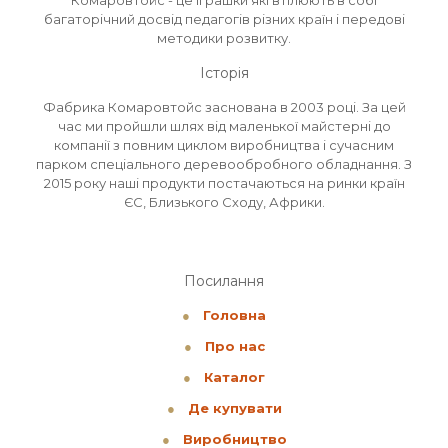
Комаровтойс - це іграшки які втілюють в собі
багаторічний досвід педагогів різних країн і передові
методики розвитку.
Історія
Фабрика Комаровтойс заснована в 2003 році. За цей
час ми пройшли шлях від маленької майстерні до
компанії з повним циклом виробництва і сучасним
парком спеціального деревообробного обладнання. З
2015 року наші продукти постачаються на ринки країн
ЄС, Близького Сходу, Африки.
Посилання
●
Головна
●
Про нас
●
Каталог
●
Де купувати
●
Виробництво